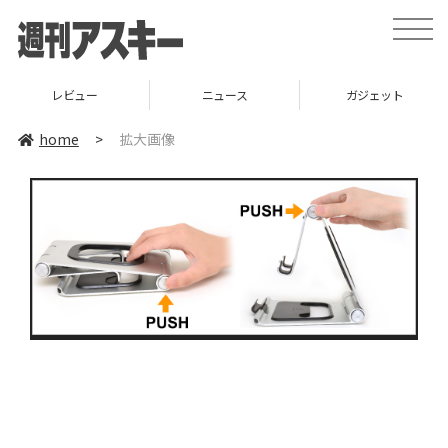
toggle
naviga
レビュー
ニュース
ガジェット
home
>
拡大画像