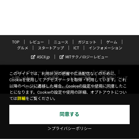
TOP
レビュー
ニュース
ガジェット
ゲーム
グルメ
スタートアップ
ICT
インフォメーション
ASCII.jp
MITテクノロジーレビュー
サイトポリシー
プライバシーポリシー
運営会社
このサイトでは、利用状況の把握や広告配信などのために、
お問い合わせ
広告掲載
スタッフ募集
電子版について
Cookieを使用してアクセスデータを取得・利用しています。これ
以降のページに遷移した場合、Cookieの設定や使用に同意したこ
©KADOKAWA ASCII Research Laboratories, Inc. 2026
とになります。Cookieの設定や使用の詳細、オプトアウトについ
ては
詳細
をご覧ください。
同意する
＞プライバシーポリシー