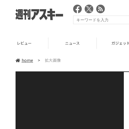
レビュー
ニュース
ガジェッ
home
>
拡大画像