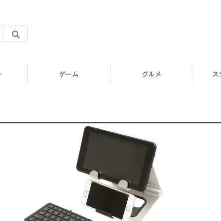
ト
ゲーム
グルメ
ス