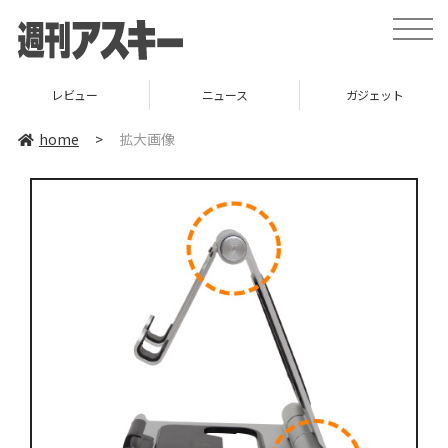
toggle
naviga
レビュー
ニュース
ガジェット
home
>
拡大画像