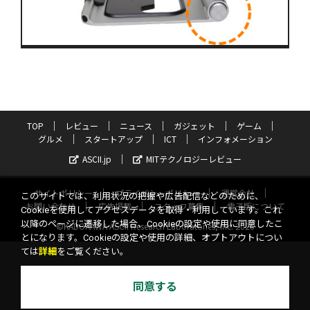
TOP
レビュー
ニュース
ガジェット
ゲーム
グルメ
スタートアップ
ICT
インフォメーション
ASCII.jp
MITテクノロジーレビュー
サイトポリシー
プライバシーポリシー
運営会社
このサイトでは、利用状況の把握や広告配信などのために、
お問い合わせ
広告掲載
スタッフ募集
電子版について
Cookieを使用してアクセスデータを取得・利用しています。これ
以降のページに遷移した場合、Cookieの設定や使用に同意したこ
©KADOKAWA ASCII Research Laboratories, Inc. 2026
とになります。Cookieの設定や使用の詳細、オプトアウトについ
ては
詳細
をご覧ください。
同意する