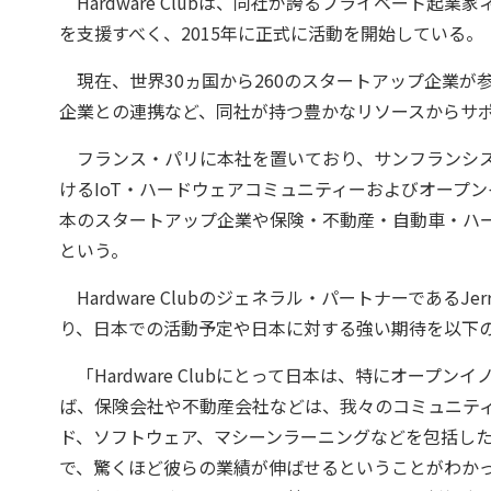
Hardware Clubは、同社が誇るプライベート
を支援すべく、2015年に正式に活動を開始している。
現在、世界30ヵ国から260のスタートアップ企業が
企業との連携など、同社が持つ豊かなリソースからサ
フランス・パリに本社を置いており、サンフランシス
けるIoT・ハードウェアコミュニティーおよびオープ
本のスタートアップ企業や保険・不動産・自動車・ハ
という。
Hardware Clubのジェネラル・パートナーであるJ
り、日本での活動予定や日本に対する強い期待を以下
「Hardware Clubにとって日本は、特にオープ
ば、保険会社や不動産会社などは、我々のコミュニティ
ド、ソフトウェア、マシーンラーニングなどを包括し
で、驚くほど彼らの業績が伸ばせるということがわかってい