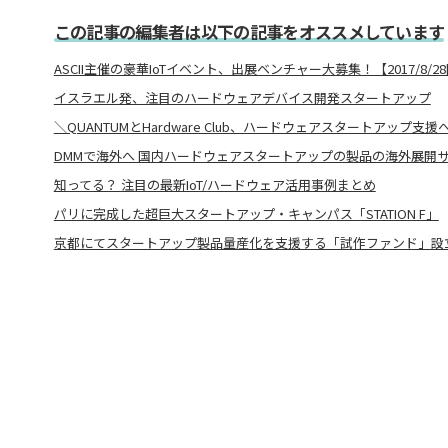
この記事の編集者は以下の記事をオススメしています
ASCII主催の豪華IoTイベント、出展ベンチャー大募集！【2017/8/2
イスラエル発、注目のハードウェアデバイス開発スタートアップ
＼QUANTUMとHardware Club、ハードウェアスタートアップ支援
DMMで海外へ 国内ハードウェアスタートアップの製品の海外展開
知ってる？ 注目の最新IoT/ハードウェア活用事例まとめ
パリに完成した超巨大スタートアップ・キャンパス「STATION F」
京都にてスタートアップ製品量産化を支援する「試作ファンド」設