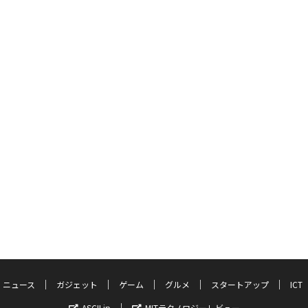
ニュース
ガジェット
ゲーム
グルメ
スタートアップ
ICT
ASCII.jp
MITテクノロジーレビュー