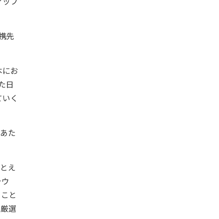
アップ
携先
本にお
た日
ていく
にあた
たとえ
ラウ
ること
が厳選