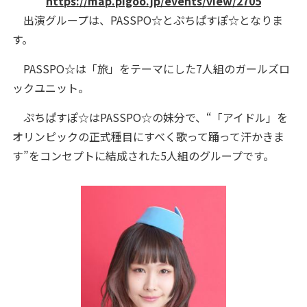
https://map.pigoo.jp/events/view/2705
出演グループは、PASSPO☆とぷちぱすぽ☆となりま
す。
PASSPO☆は「旅」をテーマにした7人組のガールズロ
ックユニット。
ぷちぱすぽ☆はPASSPO☆の妹分で、“「アイドル」を
オリンピックの正式種目にすべく歌って踊って汗かきま
す”をコンセプトに結成された5人組のグループです。