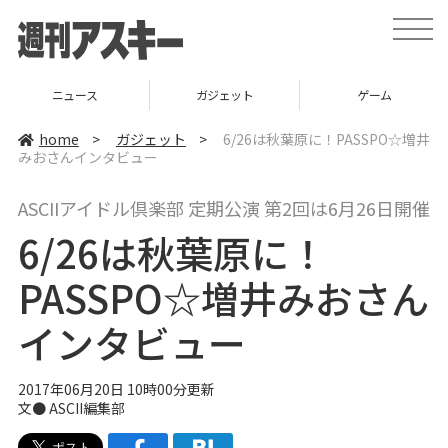
t
o
g
g
l
ニュース
ガジェット
ゲーム
e
n
a
home
>
ガジェット
>
6/26は秋葉原に！PASSPO☆増井
v
みおさんインタビュー
i
g
a
ASCIIアイドル倶楽部 定期公演 第2回は6月26日開催
t
i
6/26は秋葉原に！
o
n
PASSPO☆増井みおさん
インタビュー
2017年06月20日 10時00分更新
文● ASCII編集部