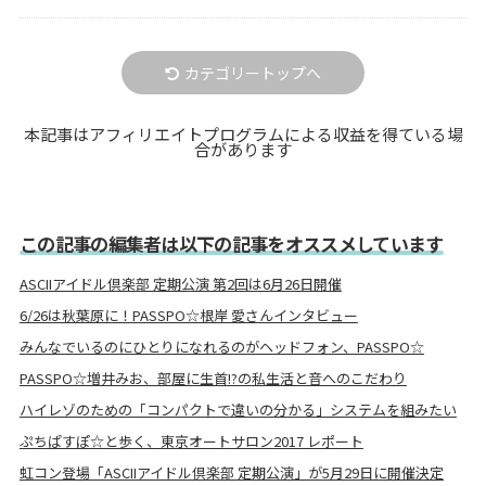
カテゴリートップへ
本記事はアフィリエイトプログラムによる収益を得ている場
合があります
この記事の編集者は以下の記事をオススメしています
ASCIIアイドル倶楽部 定期公演 第2回は6月26日開催
6/26は秋葉原に！PASSPO☆根岸 愛さんインタビュー
みんなでいるのにひとりになれるのがヘッドフォン、PASSPO☆
PASSPO☆増井みお、部屋に生首!?の私生活と音へのこだわり
ハイレゾのための「コンパクトで違いの分かる」システムを組みたい
ぷちぱすぽ☆と歩く、東京オートサロン2017 レポート
虹コン登場「ASCIIアイドル倶楽部 定期公演」が5月29日に開催決定