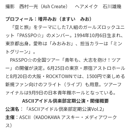
撮影 西村一光（Ash Create） ヘアメイク 石川雄幾
プロフィール：増井みお（ますい みお）
「空と旅」をテーマにした7人組のガールズロックユニ
ット「PASSPO☆」のメンバー。1994年10月6日生まれ、
東京都出身。愛称は「みおみお」、担当カラーは「ミン
トグリーン」。
PASSPO☆の全国ツアー「青年も、大志を抱け！ツア
ー」の開催が決定。6月25日の東京・原宿アストロホール
と8月20日の大阪・ROCKTOWNでは、1500円で楽しめる
新規ファン向けのフライト（ライブ）も用意。ツアーフ
ァイナルは9月9日の日本青年館ホールとなっている。
ASCIIアイドル倶楽部定期公演・開催概要
公演名
：「ASCIIアイドル倶楽部定期公演Vol.2」
主催
：ASCII（KADOKAWA アスキー・メディアワーク
ス）