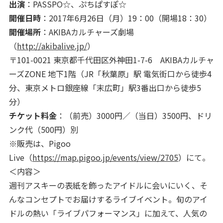
出演
：PASSPO☆、ぷちぱすぽ☆
開催日時
：2017年6月26日（月）19：00（開場18：30）
開催場所
：AKIBAカルチャーズ劇場
（
http://akibalive.jp/
）
〒101-0021 東京都千代田区外神田1-7-6 AKIBAカルチャ
ーズZONE 地下1階（JR「秋葉原」駅 電気街口から徒歩4
分、東京メトロ銀座線「末広町」駅3番出口から徒歩5
分）
チケット料金
：（前売）3000円／（当日）3500円、ドリ
ンク代（500円）別
※販売は、Pigoo
Live（
https://map.pigoo.jp/events/view/2705
）にて。
＜内容＞
週刊アスキーの表紙を飾ったアイドルに会いにいく、そ
んなコンセプトでお届けするライブイベント。旬のアイ
ドルの熱い「ライブパフォーマンス」に加えて、人気の