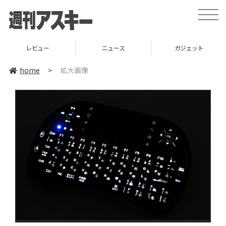
toggle
naviga
レビュー
ニュース
ガジェット
home
>
拡大画像