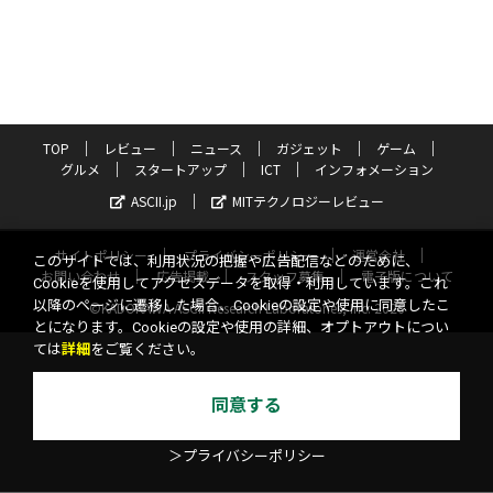
TOP
レビュー
ニュース
ガジェット
ゲーム
グルメ
スタートアップ
ICT
インフォメーション
ASCII.jp
MITテクノロジーレビュー
サイトポリシー
プライバシーポリシー
運営会社
このサイトでは、利用状況の把握や広告配信などのために、
お問い合わせ
広告掲載
スタッフ募集
電子版について
Cookieを使用してアクセスデータを取得・利用しています。これ
以降のページに遷移した場合、Cookieの設定や使用に同意したこ
©KADOKAWA ASCII Research Laboratories, Inc. 2026
とになります。Cookieの設定や使用の詳細、オプトアウトについ
ては
詳細
をご覧ください。
同意する
＞プライバシーポリシー