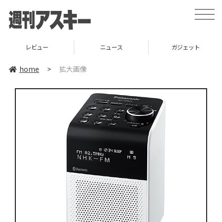
toggle
naviga
レビュー
ニュース
ガジェット
home
>
拡大画像