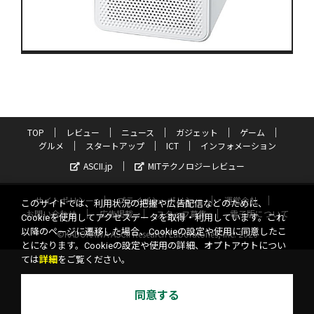
TOP
レビュー
ニュース
ガジェット
ゲーム
グルメ
スタートアップ
ICT
インフォメーション
ASCII.jp
MITテクノロジーレビュー
サイトポリシー
プライバシーポリシー
運営会社
このサイトでは、利用状況の把握や広告配信などのために、
お問い合わせ
広告掲載
スタッフ募集
電子版について
Cookieを使用してアクセスデータを取得・利用しています。これ
以降のページに遷移した場合、Cookieの設定や使用に同意したこ
©KADOKAWA ASCII Research Laboratories, Inc. 2026
とになります。Cookieの設定や使用の詳細、オプトアウトについ
ては
詳細
をご覧ください。
同意する