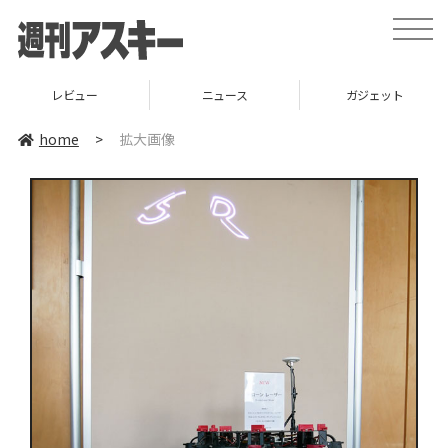
toggle
naviga
レビュー
ニュース
ガジェット
home
>
拡大画像