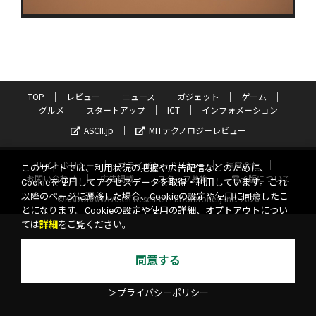
TOP
レビュー
ニュース
ガジェット
ゲーム
グルメ
スタートアップ
ICT
インフォメーション
ASCII.jp
MITテクノロジーレビュー
サイトポリシー
プライバシーポリシー
運営会社
このサイトでは、利用状況の把握や広告配信などのために、
お問い合わせ
広告掲載
スタッフ募集
電子版について
Cookieを使用してアクセスデータを取得・利用しています。これ
以降のページに遷移した場合、Cookieの設定や使用に同意したこ
©KADOKAWA ASCII Research Laboratories, Inc. 2026
とになります。Cookieの設定や使用の詳細、オプトアウトについ
ては
詳細
をご覧ください。
同意する
＞プライバシーポリシー