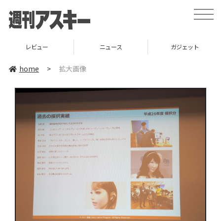
toggle
naviga
レビュー
ニュース
ガジェット
home
>
拡大画像