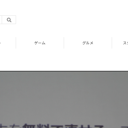
ト
ゲーム
グルメ
ス