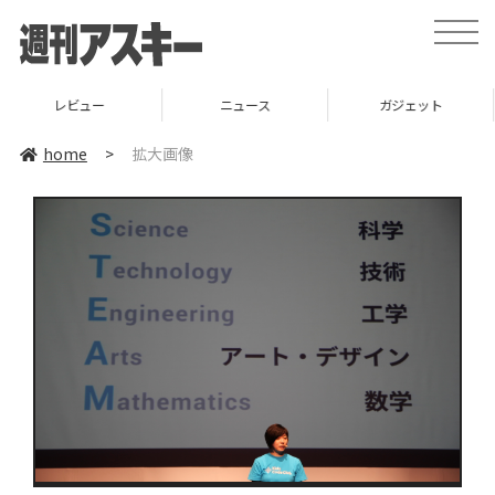
toggle
naviga
ビュー
ニュース
ガジェット
home
>
拡大画像