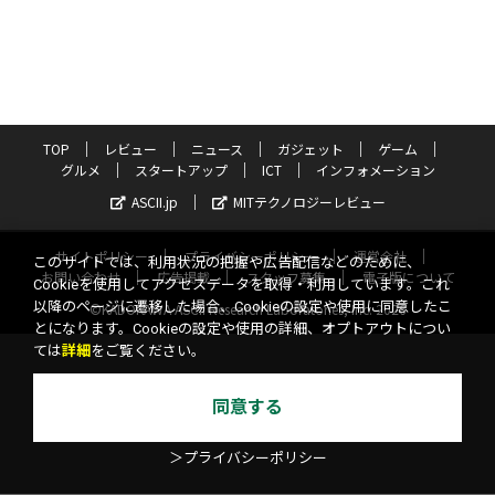
TOP
レビュー
ニュース
ガジェット
ゲーム
グルメ
スタートアップ
ICT
インフォメーション
ASCII.jp
MITテクノロジーレビュー
サイトポリシー
プライバシーポリシー
運営会社
このサイトでは、利用状況の把握や広告配信などのために、
お問い合わせ
広告掲載
スタッフ募集
電子版について
Cookieを使用してアクセスデータを取得・利用しています。これ
以降のページに遷移した場合、Cookieの設定や使用に同意したこ
©KADOKAWA ASCII Research Laboratories, Inc. 2026
とになります。Cookieの設定や使用の詳細、オプトアウトについ
ては
詳細
をご覧ください。
同意する
＞プライバシーポリシー