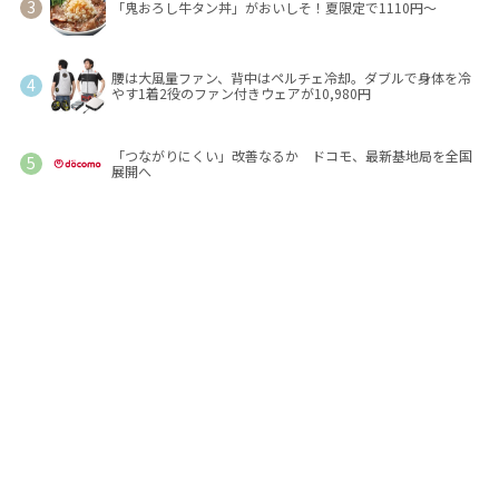
「鬼おろし牛タン丼」がおいしそ！夏限定で1110円～
腰は大風量ファン、背中はペルチェ冷却。ダブルで身体を冷
やす1着2役のファン付きウェアが10,980円
「つながりにくい」改善なるか ドコモ、最新基地局を全国
展開へ