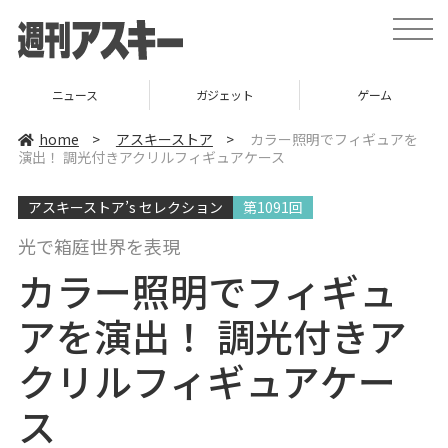
t
o
g
g
l
ニュース
ガジェット
ゲーム
e
n
a
home
>
アスキーストア
>
カラー照明でフィギュアを
v
演出！ 調光付きアクリルフィギュアケース
i
g
a
アスキーストア’s セレクション
第1091回
t
i
o
光で箱庭世界を表現
n
カラー照明でフィギュ
アを演出！ 調光付きア
クリルフィギュアケー
ス