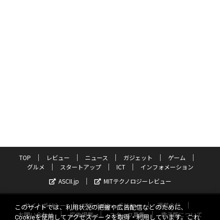
TOP
レビュー
ニュース
ガジェット
ゲーム
グルメ
スタートアップ
ICT
インフォメーション
ASCII.jp
MITテクノロジーレビュー
サイトポリシー
プライバシーポリシー
運営会社
このサイトでは、利用状況の把握や広告配信などのために、
お問い合わせ
広告掲載
スタッフ募集
電子版について
Cookieを使用してアクセスデータを取得・利用しています。これ