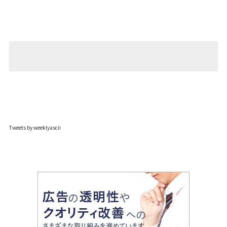
Tweets by weeklyascii