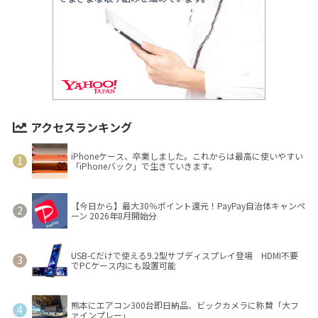
アクセスランキング
iPhoneケース、卒業しました。これからは最高に使いやすい
「iPhoneバック」で生きていきます。
【今日から】最大30％ポイント還元！PayPay自治体キャンペ
ーン 2026年8月開始分
USB-Cだけで使える9.2型サブディスプレイ登場 HDMI不要
でPCケース内にも設置可能
熊本にエアコン300台即日納品、ビックカメラに称賛「大フ
ァインプレー」