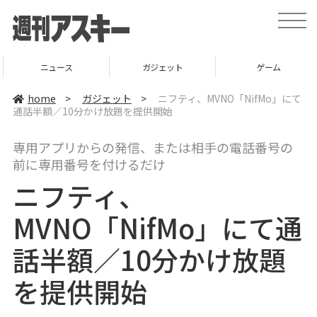
t
o
g
g
l
ニュース
ガジェット
ゲーム
e
n
a
home
>
ガジェット
>
ニフティ、MVNO「NifMo」にて
v
通話半額／10分かけ放題を提供開始
i
g
a
専用アプリからの発信、または相手の電話番号の
t
i
前に専用番号を付けるだけ
o
n
ニフティ、
MVNO「NifMo」にて通
話半額／10分かけ放題
を提供開始