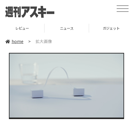
toggle
naviga
レビュー
ニュース
ガジェット
home
>
拡大画像