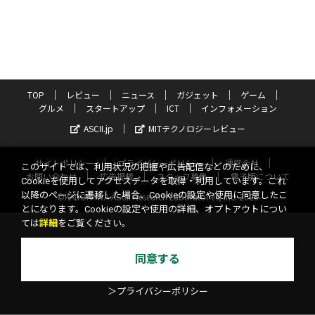
TOP
レビュー
ニュース
ガジェット
ゲーム
グルメ
スタートアップ
ICT
インフォメーション
ASCII.jp
MITテクノロジーレビュー
サイトポリシー
プライバシーポリシー
運営会社
このサイトでは、利用状況の把握や広告配信などのために、
お問い合わせ
広告掲載
スタッフ募集
電子版について
Cookieを使用してアクセスデータを取得・利用しています。これ
以降のページに遷移した場合、Cookieの設定や使用に同意したこ
©KADOKAWA ASCII Research Laboratories, Inc. 2026
とになります。Cookieの設定や使用の詳細、オプトアウトについ
ては
詳細
をご覧ください。
同意する
＞プライバシーポリシー