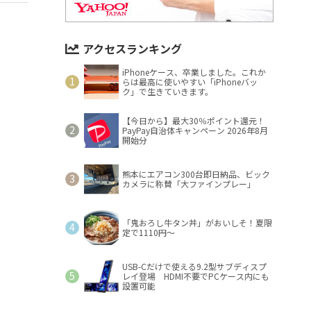
アクセスランキング
iPhoneケース、卒業しました。これか
らは最高に使いやすい「iPhoneバッ
ク」で生きていきます。
【今日から】最大30％ポイント還元！
PayPay自治体キャンペーン 2026年8月
開始分
熊本にエアコン300台即日納品、ビック
カメラに称賛「大ファインプレー」
「鬼おろし牛タン丼」がおいしそ！夏限
定で1110円～
USB-Cだけで使える9.2型サブディスプ
レイ登場 HDMI不要でPCケース内にも
設置可能