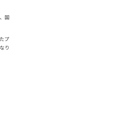
い、国
したプ
なり