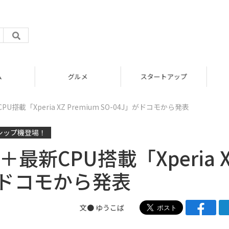
グルメ
スタートアップ
U搭載「Xperia XZ Premium SO-04J」がドコモから発表
ラグシップ機登場！
最新CPU搭載「Xperia X
J」がドコモから発表
文●
ゆうこば