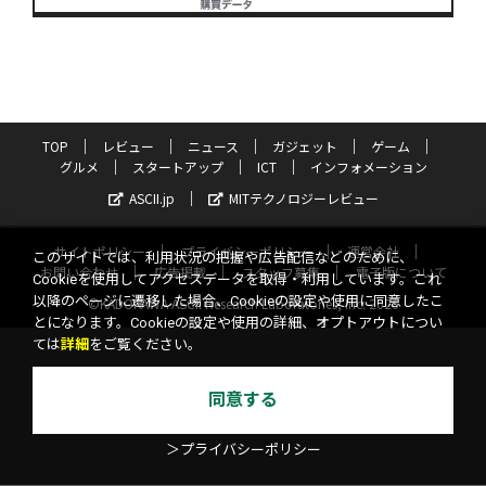
TOP
レビュー
ニュース
ガジェット
ゲーム
グルメ
スタートアップ
ICT
インフォメーション
ASCII.jp
MITテクノロジーレビュー
サイトポリシー
プライバシーポリシー
運営会社
このサイトでは、利用状況の把握や広告配信などのために、
お問い合わせ
広告掲載
スタッフ募集
電子版について
Cookieを使用してアクセスデータを取得・利用しています。これ
以降のページに遷移した場合、Cookieの設定や使用に同意したこ
©KADOKAWA ASCII Research Laboratories, Inc. 2026
とになります。Cookieの設定や使用の詳細、オプトアウトについ
ては
詳細
をご覧ください。
同意する
＞プライバシーポリシー