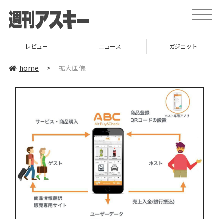
toggle
naviga
レビュー
ニュース
ガジェット
home
>
拡大画像