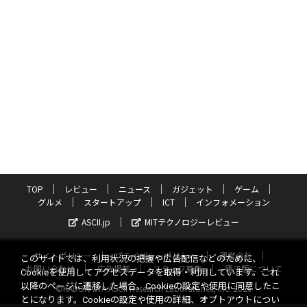
TOP
レビュー
ニュース
ガジェット
ゲーム
グルメ
スタートアップ
ICT
インフォメーション
ASCII.jp
MITテクノロジーレビュー
サイトポリシー
プライバシーポリシー
運営会社
このサイトでは、利用状況の把握や広告配信などのために、
お問い合わせ
広告掲載
スタッフ募集
電子版について
Cookieを使用してアクセスデータを取得・利用しています。これ
以降のページに遷移した場合、Cookieの設定や使用に同意したこ
©KADOKAWA ASCII Research Laboratories, Inc. 2026
とになります。Cookieの設定や使用の詳細、オプトアウトについ