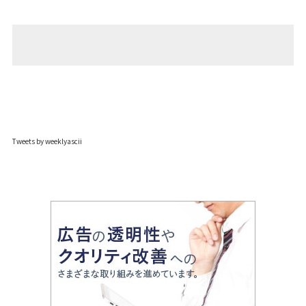
Tweets by weeklyascii