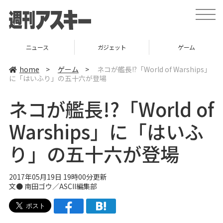
t
o
g
g
l
ニュース
ガジェット
ゲーム
e
n
a
home
>
ゲーム
>
ネコが艦長!?「World of Warships」
v
に「はいふり」の五十六が登場
i
g
a
ネコが艦長!?「World of
t
i
o
Warships」に「はいふ
n
り」の五十六が登場
2017年05月19日 19時00分更新
文● 南田ゴウ／ASCII編集部