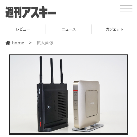
toggle
naviga
レビュー
ニュース
ガジェット
home
>
拡大画像