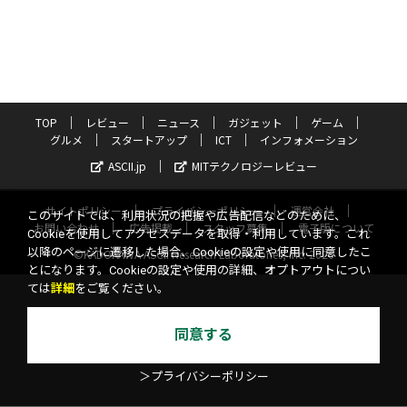
TOP
レビュー
ニュース
ガジェット
ゲーム
グルメ
スタートアップ
ICT
インフォメーション
ASCII.jp
MITテクノロジーレビュー
サイトポリシー
プライバシーポリシー
運営会社
このサイトでは、利用状況の把握や広告配信などのために、
お問い合わせ
広告掲載
スタッフ募集
電子版について
Cookieを使用してアクセスデータを取得・利用しています。これ
以降のページに遷移した場合、Cookieの設定や使用に同意したこ
©KADOKAWA ASCII Research Laboratories, Inc. 2026
とになります。Cookieの設定や使用の詳細、オプトアウトについ
ては
詳細
をご覧ください。
同意する
＞プライバシーポリシー