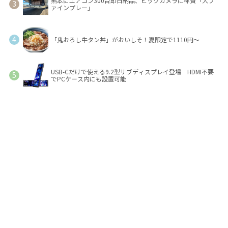
熊本にエアコン300台即日納品、ビックカメラに称賛「大フ
ァインプレー」
「鬼おろし牛タン丼」がおいしそ！夏限定で1110円～
USB-Cだけで使える9.2型サブディスプレイ登場 HDMI不要
でPCケース内にも設置可能