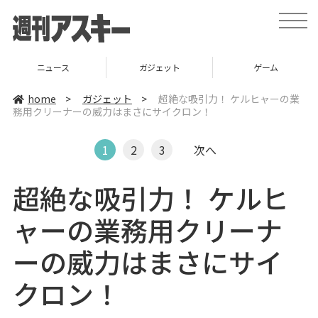
t
o
g
g
l
ガジェット
ゲーム
グルメ
e
n
a
home
>
ガジェット
>
超絶な吸引力！ ケルヒャーの業
v
務用クリーナーの威力はまさにサイクロン！
i
g
a
t
1
2
3
次へ
i
o
n
超絶な吸引力！ ケルヒ
ャーの業務用クリーナ
ーの威力はまさにサイ
クロン！