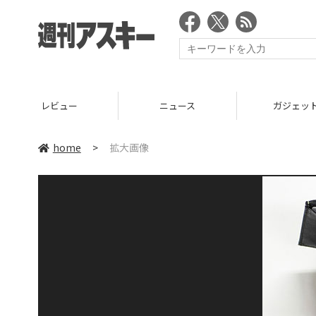
レビュー
ニュース
ガジェッ
home
>
拡大画像