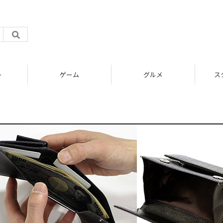
ト
ゲーム
グルメ
ス