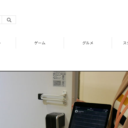
ト
ゲーム
グルメ
ス