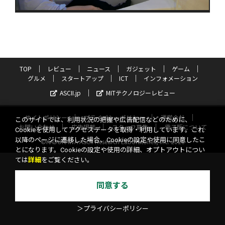
TOP
レビュー
ニュース
ガジェット
ゲーム
グルメ
スタートアップ
ICT
インフォメーション
ASCII.jp
MITテクノロジーレビュー
サイトポリシー
プライバシーポリシー
運営会社
このサイトでは、利用状況の把握や広告配信などのために、
お問い合わせ
広告掲載
スタッフ募集
電子版について
Cookieを使用してアクセスデータを取得・利用しています。これ
以降のページに遷移した場合、Cookieの設定や使用に同意したこ
©KADOKAWA ASCII Research Laboratories, Inc. 2026
とになります。Cookieの設定や使用の詳細、オプトアウトについ
ては
詳細
をご覧ください。
同意する
＞プライバシーポリシー