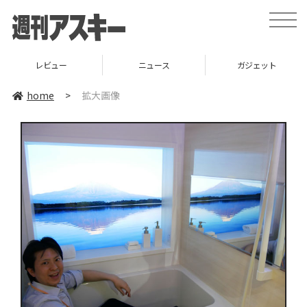
toggle
naviga
レビュー
ニュース
ガジェット
home
>
拡大画像