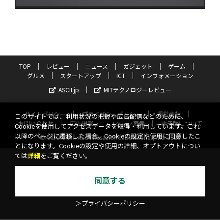
TOP
レビュー
ニュース
ガジェット
ゲーム
グルメ
スタートアップ
ICT
インフォメーション
ASCII.jp
MITテクノロジーレビュー
サイトポリシー
プライバシーポリシー
運営会社
このサイトでは、利用状況の把握や広告配信などのために、
お問い合わせ
広告掲載
スタッフ募集
電子版について
Cookieを使用してアクセスデータを取得・利用しています。これ
以降のページに遷移した場合、Cookieの設定や使用に同意したこ
©KADOKAWA ASCII Research Laboratories, Inc. 2026
とになります。Cookieの設定や使用の詳細、オプトアウトについ
ては
詳細
をご覧ください。
同意する
＞プライバシーポリシー