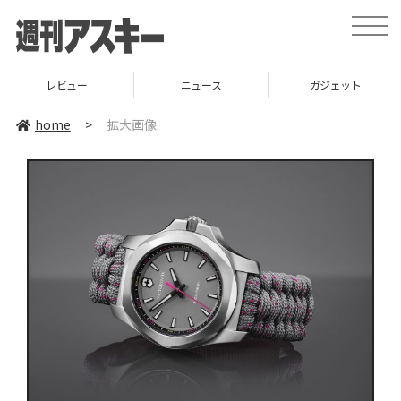
toggle
naviga
レビュー
ニュース
ガジェット
home
>
拡大画像