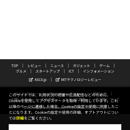
TOP
レビュー
ニュース
ガジェット
ゲーム
グルメ
スタートアップ
ICT
インフォメーション
ASCII.jp
MITテクノロジーレビュー
サイトポリシー
プライバシーポリシー
運営会社
このサイトでは、利用状況の把握や広告配信などのために、
お問い合わせ
広告掲載
スタッフ募集
電子版について
Cookieを使用してアクセスデータを取得・利用しています。これ
以降のページに遷移した場合、Cookieの設定や使用に同意したこ
©KADOKAWA ASCII Research Laboratories, Inc. 2026
とになります。Cookieの設定や使用の詳細、オプトアウトについ
ては
詳細
をご覧ください。