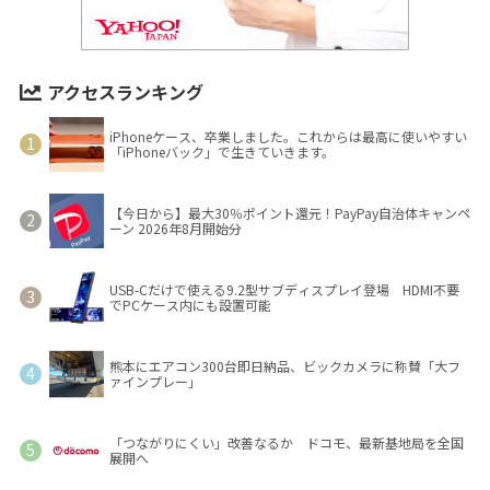
アクセスランキング
iPhoneケース、卒業しました。これからは最高に使いやすい
「iPhoneバック」で生きていきます。
【今日から】最大30％ポイント還元！PayPay自治体キャンペ
ーン 2026年8月開始分
USB-Cだけで使える9.2型サブディスプレイ登場 HDMI不要
でPCケース内にも設置可能
熊本にエアコン300台即日納品、ビックカメラに称賛「大フ
ァインプレー」
「つながりにくい」改善なるか ドコモ、最新基地局を全国
展開へ