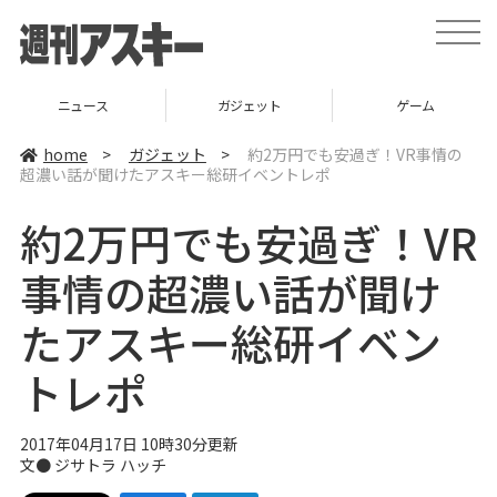
t
o
g
g
l
ニュース
ガジェット
ゲーム
e
n
a
home
>
ガジェット
>
約2万円でも安過ぎ！VR事情の
v
超濃い話が聞けたアスキー総研イベントレポ
i
g
a
約2万円でも安過ぎ！VR
t
i
o
事情の超濃い話が聞け
n
たアスキー総研イベン
トレポ
2017年04月17日 10時30分更新
文●
ジサトラ ハッチ