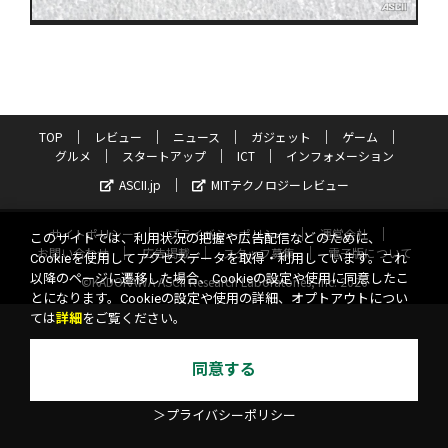
TOP
レビュー
ニュース
ガジェット
ゲーム
グルメ
スタートアップ
ICT
インフォメーション
ASCII.jp
MITテクノロジーレビュー
サイトポリシー
プライバシーポリシー
運営会社
このサイトでは、利用状況の把握や広告配信などのために、
お問い合わせ
広告掲載
スタッフ募集
電子版について
Cookieを使用してアクセスデータを取得・利用しています。これ
以降のページに遷移した場合、Cookieの設定や使用に同意したこ
©KADOKAWA ASCII Research Laboratories, Inc. 2026
とになります。Cookieの設定や使用の詳細、オプトアウトについ
ては
詳細
をご覧ください。
同意する
＞プライバシーポリシー