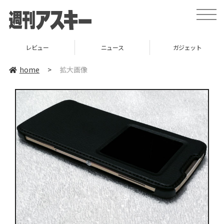
toggle
naviga
レビュー
ニュース
ガジェット
home
>
拡大画像