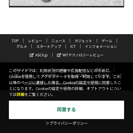
TOP
レビュー
ニュース
ガジェット
ゲーム
グルメ
スタートアップ
ICT
インフォメーション
ASCII.jp
MITテクノロジーレビュー
サイトポリシー
プライバシーポリシー
運営会社
このサイトでは、利用状況の把握や広告配信などのために、
お問い合わせ
広告掲載
スタッフ募集
電子版について
Cookieを使用してアクセスデータを取得・利用しています。これ
以降のページに遷移した場合、Cookieの設定や使用に同意したこ
©KADOKAWA ASCII Research Laboratories, Inc. 2026
とになります。Cookieの設定や使用の詳細、オプトアウトについ
ては
詳細
をご覧ください。
同意する
＞プライバシーポリシー