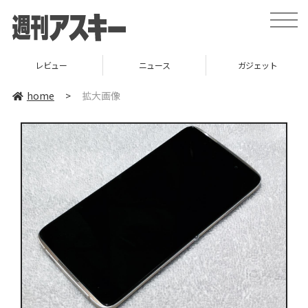
toggle
naviga
レビュー
ニュース
ガジェット
home
>
拡大画像