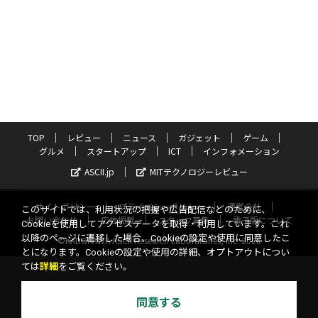
TOP
レビュー
ニュース
ガジェット
ゲーム
グルメ
スタートアップ
ICT
インフォメーション
ASCII.jp
MITテクノロジーレビュー
サイトポリシー
プライバシーポリシー
運営会社
このサイトでは、利用状況の把握や広告配信などのために、
お問い合わせ
広告掲載
スタッフ募集
電子版について
Cookieを使用してアクセスデータを取得・利用しています。これ
以降のページに遷移した場合、Cookieの設定や使用に同意したこ
©KADOKAWA ASCII Research Laboratories, Inc. 2026
とになります。Cookieの設定や使用の詳細、オプトアウトについ
ては
詳細
をご覧ください。
同意する