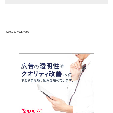
Tweets by weeklyascii