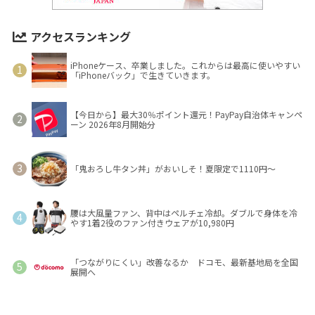
アクセスランキング
iPhoneケース、卒業しました。これからは最高に使いやすい
「iPhoneバック」で生きていきます。
【今日から】最大30％ポイント還元！PayPay自治体キャンペ
ーン 2026年8月開始分
「鬼おろし牛タン丼」がおいしそ！夏限定で1110円～
腰は大風量ファン、背中はペルチェ冷却。ダブルで身体を冷
やす1着2役のファン付きウェアが10,980円
「つながりにくい」改善なるか ドコモ、最新基地局を全国
展開へ