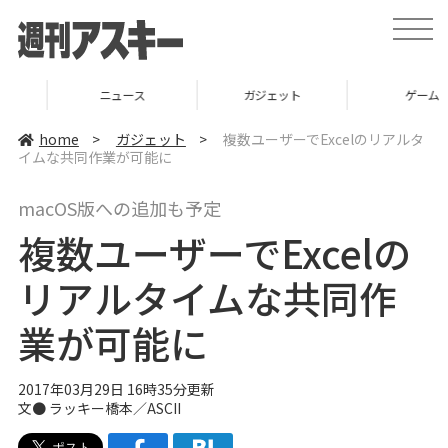
t
o
g
g
l
ニュース
ガジェット
ゲーム
e
n
a
home
>
ガジェット
>
複数ユーザーでExcelのリアルタ
v
イムな共同作業が可能に
i
g
a
macOS版への追加も予定
t
i
複数ユーザーでExcelの
o
n
リアルタイムな共同作
業が可能に
2017年03月29日 16時35分更新
文● ラッキー橋本／ASCII