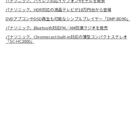
パナソニック、ハイレゾ対応イヤフォン4モデルを発表
パナソニック、HDR対応の液晶テレビが18万円台から登場
DVDアプコンやDSD再生も可能なシンプルプレイヤー「DMP-BD90」
パナソニック、Bluetooth対応FM／AM防滴ラジオを発売
パナソニック、Chromecast built-in対応の薄型コンパクトステレオ
「SC-HC2000」