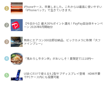
iPhoneケース、卒業しました。これからは最高に使いやすい
「iPhoneバック」で生きていきます。
【今日から】最大30％ポイント還元！PayPay自治体キャンペ
ーン 2026年8月開始分
熊本にエアコン300台即日納品、ビックカメラに称賛「大フ
ァインプレー」
「鬼おろし牛タン丼」がおいしそ！夏限定で1110円～
USB-Cだけで使える9.2型サブディスプレイ登場 HDMI不要
でPCケース内にも設置可能