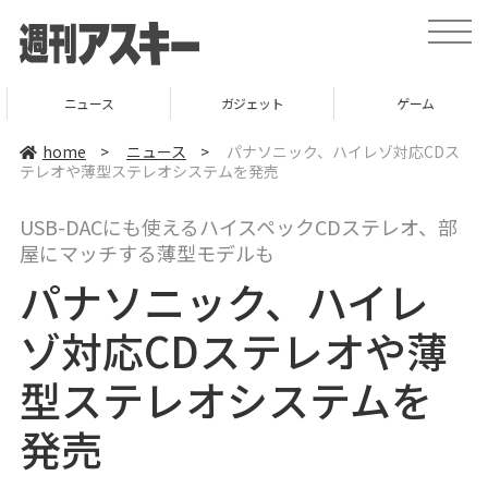
t
o
g
g
l
ニュース
ガジェット
ゲーム
e
n
a
home
>
ニュース
>
パナソニック、ハイレゾ対応CDス
v
テレオや薄型ステレオシステムを発売
i
g
a
USB-DACにも使えるハイスペックCDステレオ、部
t
i
屋にマッチする薄型モデルも
o
n
パナソニック、ハイレ
ゾ対応CDステレオや薄
型ステレオシステムを
発売