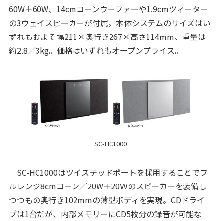
60W＋60W、14cmコーンウーファーや1.9cmツィーター
の3ウェイスピーカーが付属。本体システムのサイズはい
ずれもおよそ幅211×奥行き267×高さ114mm、重量は
約2.8／3kg。価格はいずれもオープンプライス。
SC-HC1000
SC-HC1000はツイステッドポートを採用することでフ
ルレンジ8cmコーン／20W＋20Ｗのスピーカーを装備し
つつもの奥行き102mmの薄型ボディを実現。CDドライ
ブは1台だが、内部メモリーにCD5枚分の録音が可能な