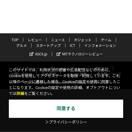
TOP
レビュー
ニュース
ガジェット
ゲーム
グルメ
スタートアップ
ICT
インフォメーション
ASCII.jp
MITテクノロジーレビュー
サイトポリシー
プライバシーポリシー
運営会社
このサイトでは、利用状況の把握や広告配信などのために、
お問い合わせ
広告掲載
スタッフ募集
電子版について
Cookieを使用してアクセスデータを取得・利用しています。これ
以降のページに遷移した場合、Cookieの設定や使用に同意したこ
©KADOKAWA ASCII Research Laboratories, Inc. 2026
とになります。Cookieの設定や使用の詳細、オプトアウトについ
ては
詳細
をご覧ください。
同意する
＞プライバシーポリシー