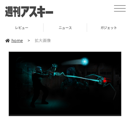
toggle
naviga
レビュー
ニュース
ガジェット
home
>
拡大画像