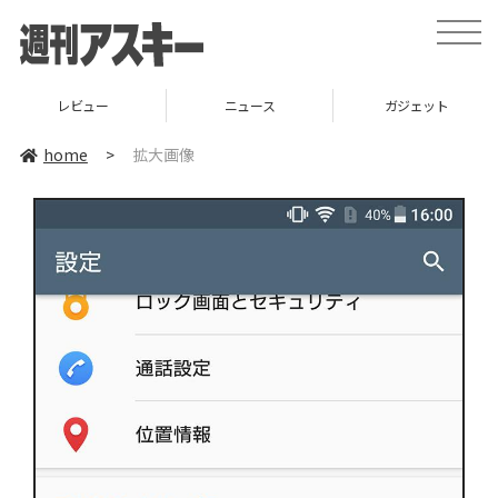
toggle
naviga
レビュー
ニュース
ガジェット
home
>
拡大画像