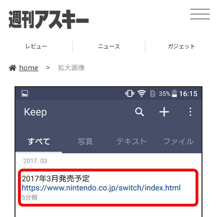
toggle
naviga
レビュー
ニュース
ガジェット
home
>
拡大画像