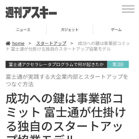
t
o
g
g
l
ニュース
ガジェット
ゲーム
e
n
a
home
>
スタートアップ
>
成功への鍵は事業部コミッ
v
ト 富士通が仕掛ける独自のスタートアップ協業モデル
i
g
a
富士通アクセラレータプログラムで何が起きたか
第2回
t
i
o
富士通が実践する大企業内部とスタートアップを
n
つなぐ方法
成功への鍵は事業部コ
ミット 富士通が仕掛け
る独自のスタートアッ