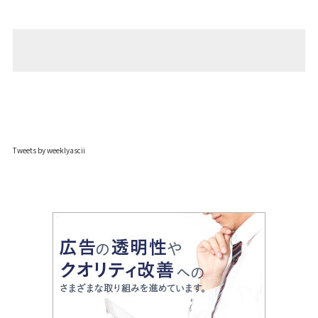
Tweets by weeklyascii