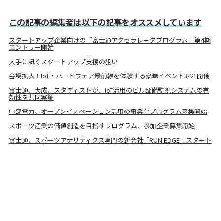
この記事の編集者は以下の記事をオススメしています
スタートアップ企業向けの「富士通アクセラレータプログラム」第4期
エントリー開始
大手に訊くスタートアップ支援の狙い
会場拡大！IoT・ハードウェア最前線を体験する豪華イベント3/21開催
富士通、大成、スタディストが、IoT活用のビル設備監視システムの有
効性を共同実証
中部電力、オープンイノベーション活用の事業化プログラム募集開始
スポーツ産業の価値創造を目指すプログラム、参加企業募集開始
富士通、スポーツアナリティクス専門の新会社「RUN.EDGE」スタート