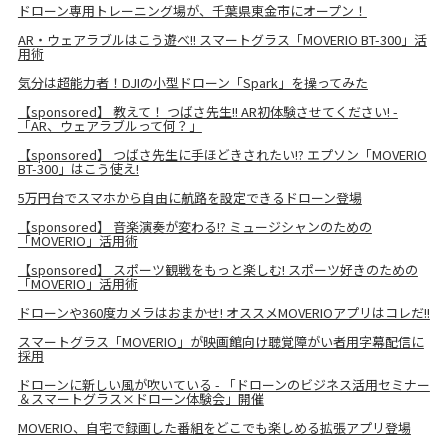
ドローン専用トレーニング場が、千葉県東金市にオープン！
AR・ウェアラブルはこう遊べ!! スマートグラス「MOVERIO BT-300」活
用術
気分は超能力者！DJIの小型ドローン「Spark」を操ってみた
【sponsored】 教えて！ つばさ先生!! AR初体験させてください! -
「AR、ウェアラブルって何？」
【sponsored】 つばさ先生に手ほどきされたい!? エプソン「MOVERIO
BT-300」はこう使え!
5万円台でスマホから自由に航路を設定できるドローン登場
【sponsored】 音楽演奏が変わる!? ミュージシャンのための
「MOVERIO」活用術
【sponsored】 スポーツ観戦をもっと楽しむ! スポーツ好きのための
「MOVERIO」活用術
ドローンや360度カメラはおまかせ! オススメMOVERIOアプリはコレだ!!
スマートグラス「MOVERIO」が映画館向け聴覚障がい者⽤字幕配信に
採⽤
ドローンに新しい風が吹いている - 「ドローンのビジネス活用セミナー
＆スマートグラス×ドローン体験会」開催
MOVERIO、自宅で録画した番組をどこでも楽しめる拡張アプリ登場