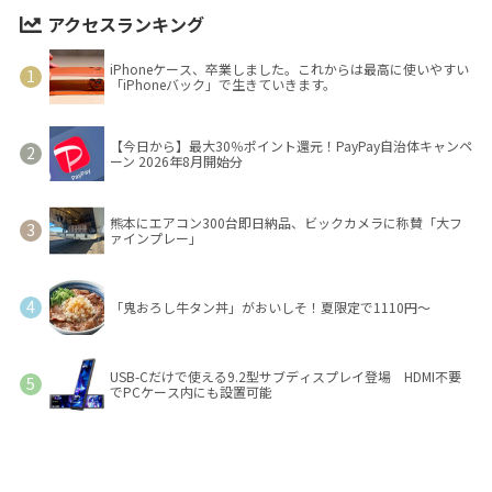
アクセスランキング
iPhoneケース、卒業しました。これからは最高に使いやすい
「iPhoneバック」で生きていきます。
【今日から】最大30％ポイント還元！PayPay自治体キャンペ
ーン 2026年8月開始分
熊本にエアコン300台即日納品、ビックカメラに称賛「大フ
ァインプレー」
「鬼おろし牛タン丼」がおいしそ！夏限定で1110円～
USB-Cだけで使える9.2型サブディスプレイ登場 HDMI不要
でPCケース内にも設置可能