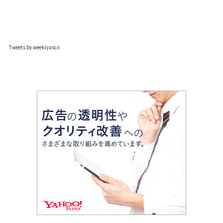
Tweets by weeklyascii