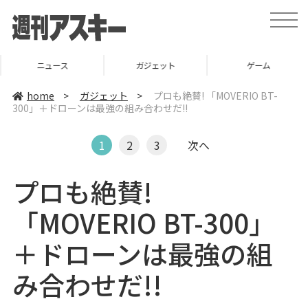
t
o
g
g
l
ニュース
ガジェット
ゲーム
e
n
a
home
>
ガジェット
>
プロも絶賛! 「MOVERIO BT-
v
300」＋ドローンは最強の組み合わせだ!!
i
g
a
t
1
2
3
次へ
i
o
n
プロも絶賛!
「MOVERIO BT-300」
＋ドローンは最強の組
み合わせだ!!