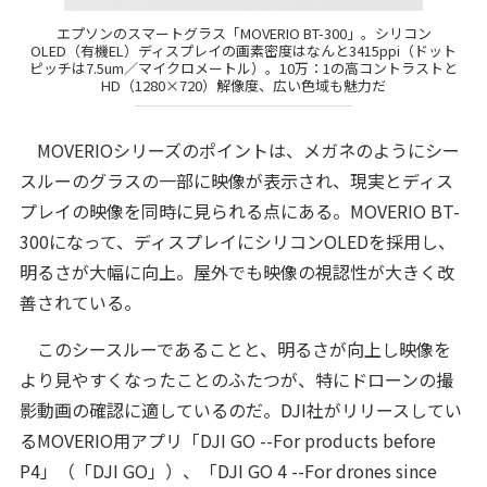
エプソンのスマートグラス「MOVERIO BT-300」。シリコン
OLED（有機EL）ディスプレイの画素密度はなんと3415ppi（ドット
ピッチは7.5um／マイクロメートル）。10万：1の高コントラストと
HD（1280×720）解像度、広い色域も魅力だ
MOVERIOシリーズのポイントは、メガネのようにシー
スルーのグラスの一部に映像が表示され、現実とディス
プレイの映像を同時に見られる点にある。MOVERIO BT-
300になって、ディスプレイにシリコンOLEDを採用し、
明るさが大幅に向上。屋外でも映像の視認性が大きく改
善されている。
このシースルーであることと、明るさが向上し映像を
より見やすくなったことのふたつが、特にドローンの撮
影動画の確認に適しているのだ。DJI社がリリースしてい
るMOVERIO用アプリ「DJI GO --For products before
P4」（「DJI GO」）、「DJI GO 4 --For drones since