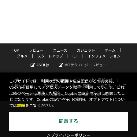
TOP
レビュー
ニュース
ガジェット
ゲーム
グルメ
スタートアップ
ICT
インフォメーション
ASCII.jp
MITテクノロジーレビュー
サイトポリシー
プライバシーポリシー
運営会社
このサイトでは、利用状況の把握や広告配信などのために、
お問い合わせ
広告掲載
スタッフ募集
電子版について
Cookieを使用してアクセスデータを取得・利用しています。これ
以降のページに遷移した場合、Cookieの設定や使用に同意したこ
©KADOKAWA ASCII Research Laboratories, Inc. 2026
とになります。Cookieの設定や使用の詳細、オプトアウトについ
ては
詳細
をご覧ください。
同意する
＞プライバシーポリシー