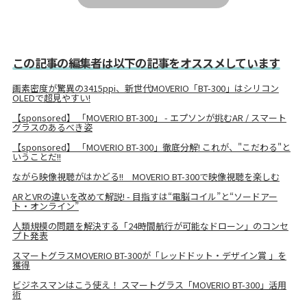
この記事の編集者は以下の記事をオススメしています
画素密度が驚異の3415ppi、新世代MOVERIO「BT-300」はシリコン
OLEDで超見やすい!
【sponsored】 「MOVERIO BT-300」 - エプソンが挑むAR / スマート
グラスのあるべき姿
【sponsored】 「MOVERIO BT-300」徹底分解! これが、"こだわる"と
いうことだ!!
ながら映像視聴がはかどる!! MOVERIO BT-300で映像視聴を楽しむ
ARとVRの違いを改めて解説! - 目指すは“電脳コイル”と“ソードアー
ト・オンライン”
人類規模の問題を解決する「24時間航行が可能なドローン」のコンセ
プト発表
スマートグラスMOVERIO BT-300が「レッドドット・デザイン賞 」を
獲得
ビジネスマンはこう使え！ スマートグラス「MOVERIO BT-300」活用
術