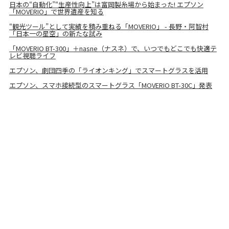
日本の“自動化”“生産性向上”は富岡製糸場から始まった! エプソン
「MOVERIO」で世界遺産を知る
“観光ツール”として実績を積み重ねる「MOVERIO」 - 長野・阿智村
「日本一の星空」の新たな試み
「MOVERIO BT-300」＋nasne（ナスネ）で、いつでもどこでも快適テ
レビ視聴ライフ
エプソン、劇団四季の「ライオンキング」でスマートグラスを活用
エプソン、スマホ接続型のスマートグラス「MOVERIO BT-30C」発表