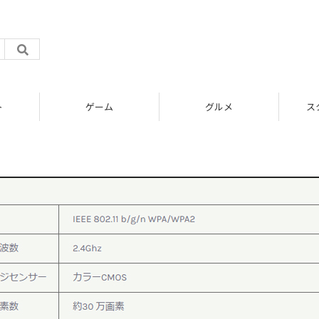
ト
ゲーム
グルメ
ス