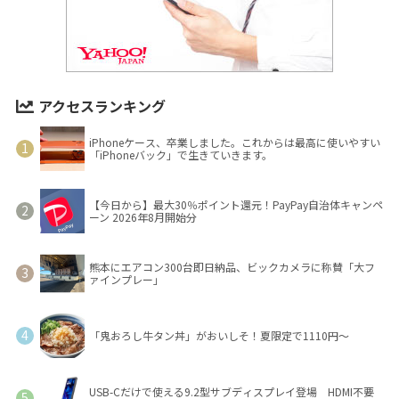
アクセスランキング
iPhoneケース、卒業しました。これからは最高に使いやすい
「iPhoneバック」で生きていきます。
【今日から】最大30％ポイント還元！PayPay自治体キャンペ
ーン 2026年8月開始分
熊本にエアコン300台即日納品、ビックカメラに称賛「大フ
ァインプレー」
「鬼おろし牛タン丼」がおいしそ！夏限定で1110円～
USB-Cだけで使える9.2型サブディスプレイ登場 HDMI不要