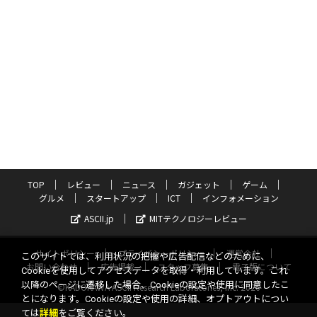
TOP
レビュー
ニュース
ガジェット
ゲーム
グルメ
スタートアップ
ICT
インフォメーション
ASCII.jp
MITテクノロジーレビュー
サイトポリシー
プライバシーポリシー
運営会社
このサイトでは、利用状況の把握や広告配信などのために、
お問い合わせ
広告掲載
スタッフ募集
電子版について
Cookieを使用してアクセスデータを取得・利用しています。これ
以降のページに遷移した場合、Cookieの設定や使用に同意したこ
©KADOKAWA ASCII Research Laboratories, Inc. 2026
とになります。Cookieの設定や使用の詳細、オプトアウトについ
ては
詳細
をご覧ください。