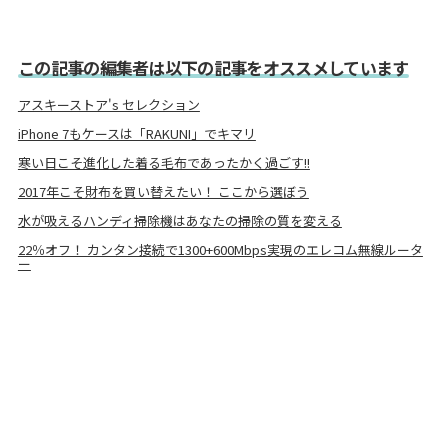
この記事の編集者は以下の記事をオススメしています
アスキーストア's セレクション
iPhone 7もケースは「RAKUNI」でキマリ
寒い日こそ進化した着る毛布であったかく過ごす!!
2017年こそ財布を買い替えたい！ ここから選ぼう
水が吸えるハンディ掃除機はあなたの掃除の質を変える
22％オフ！ カンタン接続で1300+600Mbps実現のエレコム無線ルータ
ー