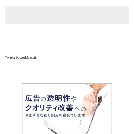
Tweets by weeklyascii