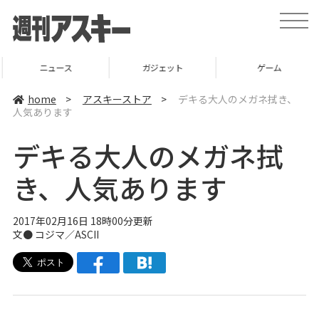
t
o
g
g
l
ニュース
ガジェット
ゲーム
e
n
a
home
>
アスキーストア
>
デキる大人のメガネ拭き、
v
人気あります
i
g
a
デキる大人のメガネ拭
t
i
o
き、人気あります
n
2017年02月16日 18時00分更新
文●
コジマ／ASCII