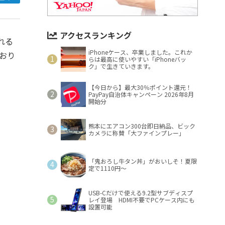
アクセスランキング
れる
iPhoneケース、卒業しました。これか
ており
らは最高に使いやすい「iPhoneバッ
ク」で生きていきます。
【今日から】最大30％ポイント還元！
PayPay自治体キャンペーン 2026年8月
開始分
熊本にエアコン300台即日納品、ビック
カメラに称賛「大ファインプレー」
「鬼おろし牛タン丼」がおいしそ！夏限
定で1110円～
USB-Cだけで使える9.2型サブディスプ
レイ登場 HDMI不要でPCケース内にも
設置可能