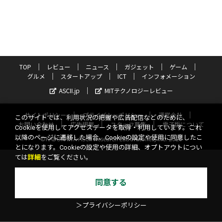
TOP
レビュー
ニュース
ガジェット
ゲーム
グルメ
スタートアップ
ICT
インフォメーション
ASCII.jp
MITテクノロジーレビュー
サイトポリシー
プライバシーポリシー
運営会社
このサイトでは、利用状況の把握や広告配信などのために、
お問い合わせ
広告掲載
スタッフ募集
電子版について
Cookieを使用してアクセスデータを取得・利用しています。これ
以降のページに遷移した場合、Cookieの設定や使用に同意したこ
©KADOKAWA ASCII Research Laboratories, Inc. 2026
とになります。Cookieの設定や使用の詳細、オプトアウトについ
ては
詳細
をご覧ください。
同意する
＞プライバシーポリシー