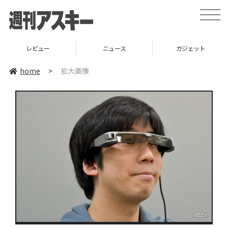
toggle
naviga
レビュー
ニュース
ガジェット
home
>
拡大画像