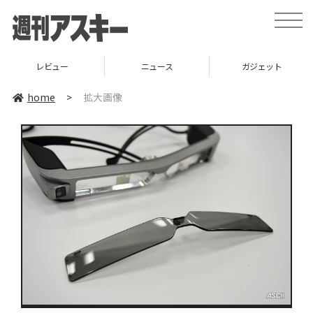
toggle
naviga
レビュー
ニュース
ガジェット
home
>
拡大画像