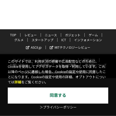
TOP
レビュー
ニュース
ガジェット
ゲーム
グルメ
スタートアップ
ICT
インフォメーション
ASCII.jp
MITテクノロジーレビュー
サイトポリシー
プライバシーポリシー
運営会社
このサイトでは、利用状況の把握や広告配信などのために、
お問い合わせ
広告掲載
スタッフ募集
電子版について
Cookieを使用してアクセスデータを取得・利用しています。これ
以降のページに遷移した場合、Cookieの設定や使用に同意したこ
©KADOKAWA ASCII Research Laboratories, Inc. 2026
とになります。Cookieの設定や使用の詳細、オプトアウトについ
ては
詳細
をご覧ください。
同意する
＞プライバシーポリシー