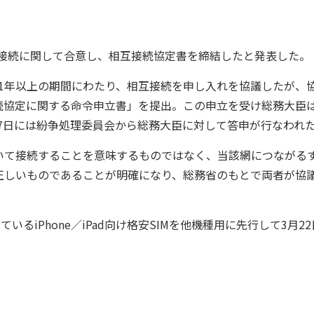
互接続に関して合意し、相互接続協定書を締結したと発表した。
ら1年以上の期間にわたり、相互接続を申し入れを協議したが、
接続協定に関する命令申立書」を提出。この申立を受け総務大臣
1月27日には紛争処理委員会から総務大臣に対して答申が行なわれ
て接続することを意味するものではなく、当該網につながる
正しいものであることが明確になり、総務省のもとで両者が協
iPhone／iPad向け格安SIMを他機種用に先行して3月22