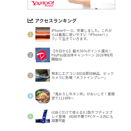
アクセスランキング
iPhoneケース、卒業しました。これか
らは最高に使いやすい「iPhoneバッ
ク」で生きていきます。
【今日から】最大30％ポイント還元！
PayPay自治体キャンペーン 2026年8月
開始分
熊本にエアコン300台即日納品、ビック
カメラに称賛「大ファインプレー」
「鬼おろし牛タン丼」がおいしそ！夏限
定で1110円～
USB-Cだけで使える9.2型サブディスプ
レイ登場 HDMI不要でPCケース内にも
設置可能