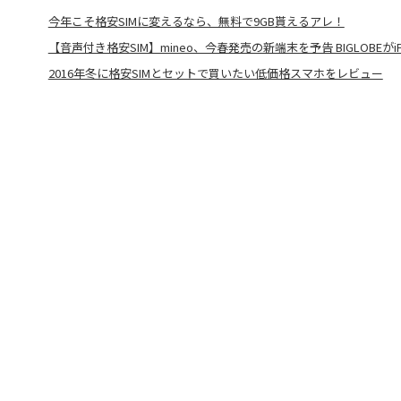
今年こそ格安SIMに変えるなら、無料で9GB貰えるアレ！
【音声付き格安SIM】mineo、今春発売の新端末を予告 BIGLOBEがiPh
2016年冬に格安SIMとセットで買いたい低価格スマホをレビュー