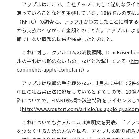
アップルはここで、自社チップに対して過剰なライセ
怠っていることなどを主張している。10億ドルの支払
（KFTC）の調査に、アップルが協力したことに対す
から支払われなかった金額とのことだ。アップルによる
確ではない情報の提供を強要したとのこと。
これに対し、クアルコムの法務顧問、Don Rosen
ルの主張は根拠のないもの」などと攻撃している（
htt
comments-apple-complaint
）。
アップルは攻撃の手を緩めない。1月末に中国で2件
中国の独占禁止法に違反しているとするもので、10億人
許についてで、FRAND条項で該当特許をライセンス
（
http://www.reuters.com/article/us-apple-qualc
これについてもクアルコムは声明文を発表、「アップ
を少なくするための方法を探る、アップルの取り組みの