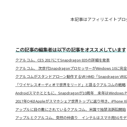
本記事はアフィリエイトプロ
この記事の編集者は以下の記事をオススメしています
クアルコム、CES 2017にてSnapdragon 835の詳細を発表
クアルコム、 次世代SnapdragonプロセッサーがWindows 10に完
クアルコムがスタンドアローン動作するVR HMD「Snapdragon VR
「ワイヤレスオーディオで世界をリード」と語るクアルコムの戦略
Androidスマホとともに、Snapdragonが10周年 来年はWindows 
2017年Q4はAppleがスマホシェア世界トップに返り咲き、iPhone 
アップルに目の敵にされているクアルコム、米国で独禁法訴訟開始
アップルとクアルコム、突然の仲直り インテルはスマホ用5Gモ