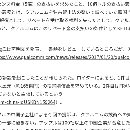
ンス料金（5倍）の支払いを求めたこと、10億ドルの支払い義
い義務とは、クアルコムを独占禁止法の疑いで調べていた韓国
る報復として、リベートを受け取る権利を失ったとして、クアル
と、クアルコムはこのリベート金の支払いの条件としてKFTC
berg氏は声明文を発表、「書類をレビューしているところだが、
ps://www.qualcomm.com/news/releases/2017/01/20/qualc
の訴訟を起こしたことが報じられた。ロイターによると、1件目
民元（約165億円）の損害賠償金を求めている。2件目はFRA
していないと主張しているという
omm-china-idUSKBN159264
）。
ルの中国子会社による今回の提訴は、クアルコムの技術への
一部に過ぎない。アップルは100社以上の中国企業が合意し