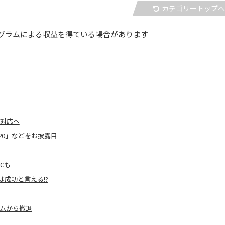
カテゴリートップ
グラムによる収益を得ている場合があります
全対応へ
820」などをお披露目
PCも
Xは成功と言える!?
デムから撤退