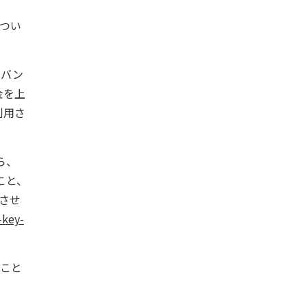
つい
スバン
金を上
利用さ
ら、
こと、
させ
-key-
こと