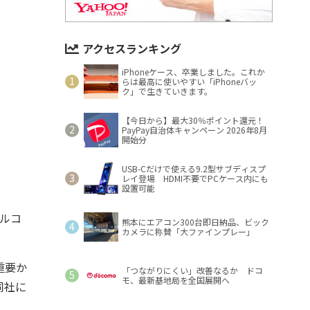
アクセスランキング
iPhoneケース、卒業しました。これか
らは最高に使いやすい「iPhoneバッ
ク」で生きていきます。
【今日から】最大30％ポイント還元！
PayPay自治体キャンペーン 2026年8月
開始分
USB-Cだけで使える9.2型サブディスプ
レイ登場 HDMI不要でPCケース内にも
設置可能
ルコ
熊本にエアコン300台即日納品、ビック
カメラに称賛「大ファインプレー」
重要か
「つながりにくい」改善なるか ドコ
モ、最新基地局を全国展開へ
同社に