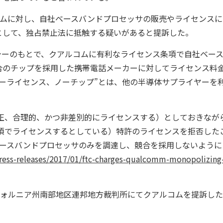
コムに対し、自社ベースバンドプロセッサの販売やライセンスに
として、独占禁止法に抵触する疑いがあると提訴した。
シーのもとで、クアルコムに有利なライセンス条項で自社ベー
合のチップを採用した携帯電話メーカーに対してライセンス料
ーライセンス、ノーチップ”とは、他の半導体サプライヤーを
正、合理的、かつ非差別的にライセンスする）としておきなが
条項でライセンスするとしている）特許のライセンスを拒否した
のベースバンドプロセッサのみを調達し、競合を採用しないように
ress-releases/2017/01/ftc-charges-qualcomm-monopolizing
フォルニア州南部地区連邦地方裁判所にてクアルコムを提訴した