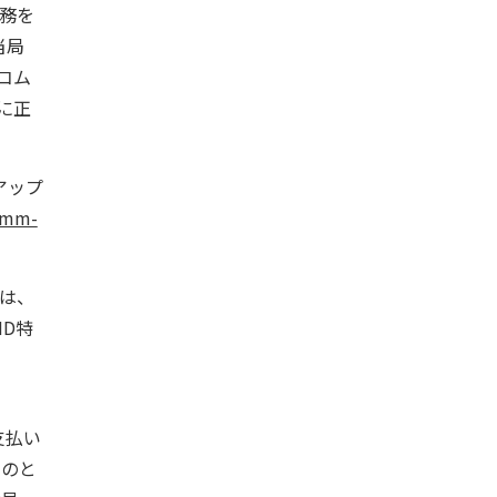
務を
当局
コム
に正
アップ
omm-
は、
ND特
支払い
たのと