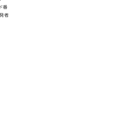
ド番
発者