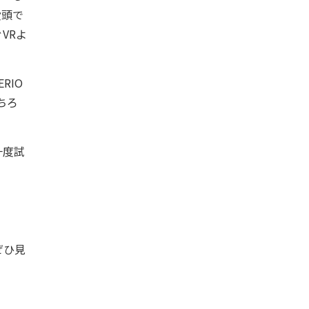
没頭で
VRよ
RIO
ちろ
一度試
ぜひ見