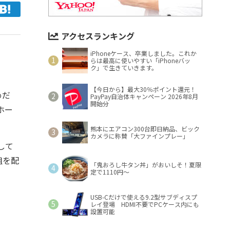
アクセスランキング
iPhoneケース、卒業しました。これか
らは最高に使いやすい「iPhoneバッ
ク」で生きていきます。
【今日から】最大30％ポイント還元！
めだ
PayPay自治体キャンペーン 2026年8月
開始分
ホー
熊本にエアコン300台即日納品、ビック
カメラに称賛「大ファインプレー」
して
組を配
「鬼おろし牛タン丼」がおいしそ！夏限
定で1110円～
USB-Cだけで使える9.2型サブディスプ
レイ登場 HDMI不要でPCケース内にも
設置可能