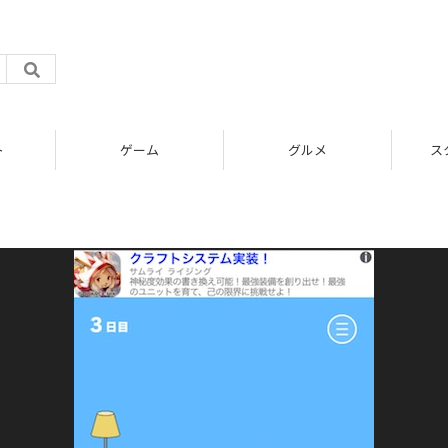
ト
ゲーム
グルメ
ス