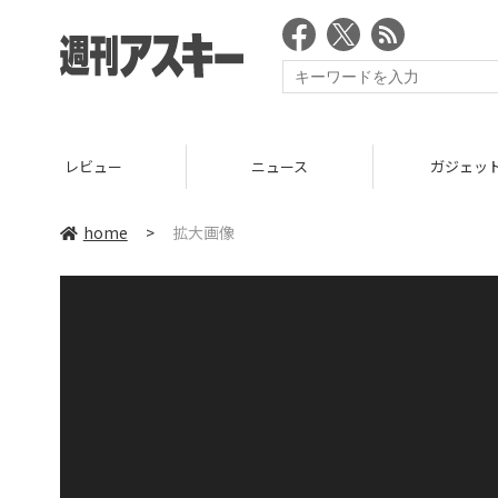
レビュー
ニュース
ガジェッ
home
>
拡大画像