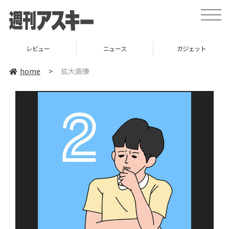
toggle
naviga
レビュー
ニュース
ガジェット
home
>
拡大画像