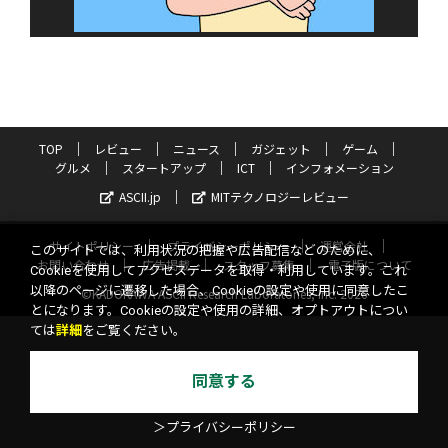
TOP
レビュー
ニュース
ガジェット
ゲーム
グルメ
スタートアップ
ICT
インフォメーション
ASCII.jp
MITテクノロジーレビュー
サイトポリシー
プライバシーポリシー
運営会社
このサイトでは、利用状況の把握や広告配信などのために、
お問い合わせ
広告掲載
スタッフ募集
電子版について
Cookieを使用してアクセスデータを取得・利用しています。これ
以降のページに遷移した場合、Cookieの設定や使用に同意したこ
©KADOKAWA ASCII Research Laboratories, Inc. 2026
とになります。Cookieの設定や使用の詳細、オプトアウトについ
ては
詳細
をご覧ください。
同意する
＞プライバシーポリシー