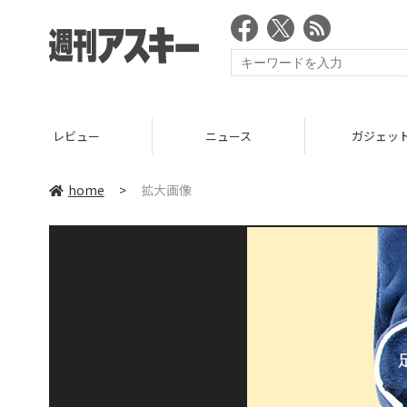
レビュー
ニュース
ガジェッ
home
>
拡大画像