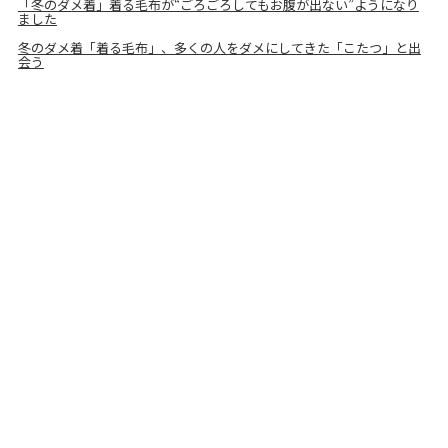
「冬のダメ着」着る毛布が“ごろごろしてもお腹が出ない”ようになり
ました
冬のダメ着「着る毛布」、多くの人をダメにしてきた「こたつ」と出
会う