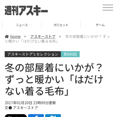
t
o
g
g
l
ニュース
ガジェット
ゲーム
e
n
a
home
>
アスキーストア
>
冬の部屋着にいかが？ ずっ
v
と暖かい「はだけない着る毛布」
i
g
a
アスキーストア’s セレクション
第880回
t
i
o
冬の部屋着にいかが？
n
ずっと暖かい「はだけ
ない着る毛布」
2017年01月20日 21時00分更新
文●
アスキーストア