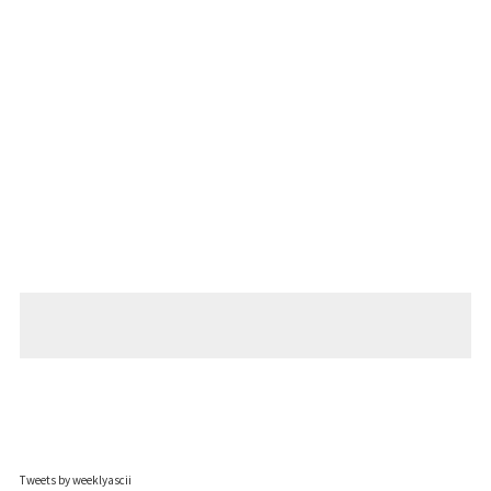
Tweets by weeklyascii