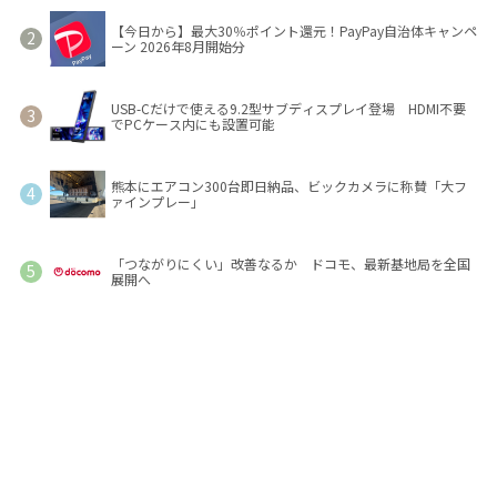
【今日から】最大30％ポイント還元！PayPay自治体キャンペ
ーン 2026年8月開始分
USB-Cだけで使える9.2型サブディスプレイ登場 HDMI不要
でPCケース内にも設置可能
熊本にエアコン300台即日納品、ビックカメラに称賛「大フ
ァインプレー」
「つながりにくい」改善なるか ドコモ、最新基地局を全国
展開へ