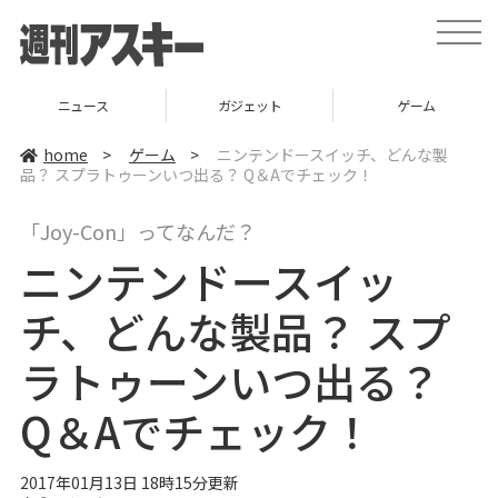
t
o
g
g
l
ニュース
ガジェット
ゲーム
e
n
a
home
>
ゲーム
>
ニンテンドースイッチ、どんな製
v
品？ スプラトゥーンいつ出る？ Q＆Aでチェック！
i
g
a
「Joy-Con」ってなんだ？
t
i
ニンテンドースイッ
o
n
チ、どんな製品？ スプ
ラトゥーンいつ出る？
Q＆Aでチェック！
2017年01月13日 18時15分更新