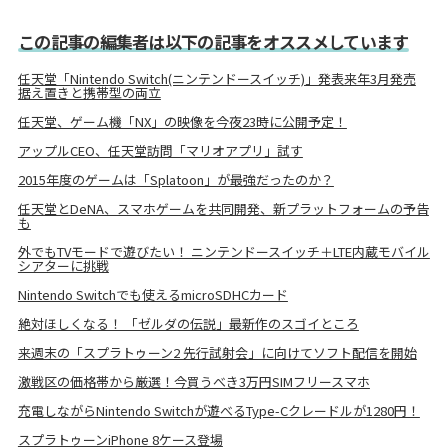
この記事の編集者は以下の記事をオススメしています
任天堂「Nintendo Switch(ニンテンドースイッチ)」発表来年3月発売
据え置きと携帯型の両立
任天堂、ゲーム機「NX」の映像を今夜23時に公開予定！
アップルCEO、任天堂訪問「マリオアプリ」試す
2015年度のゲームは「Splatoon」が最強だったのか？
任天堂とDeNA、スマホゲームを共同開発、新プラットフォームの予告
も
外でもTVモードで遊びたい！ ニンテンドースイッチ＋LTE内蔵モバイル
シアターに挑戦
Nintendo Switchでも使えるmicroSDHCカード
絶対ほしくなる！ 「ゼルダの伝説」最新作のスゴイところ
来週末の「スプラトゥーン2 先行試射会」に向けてソフト配信を開始
激戦区の価格帯から厳選！今買うべき3万円SIMフリースマホ
充電しながらNintendo Switchが遊べるType-Cクレードルが1280円！
スプラトゥーンiPhone 8ケース登場