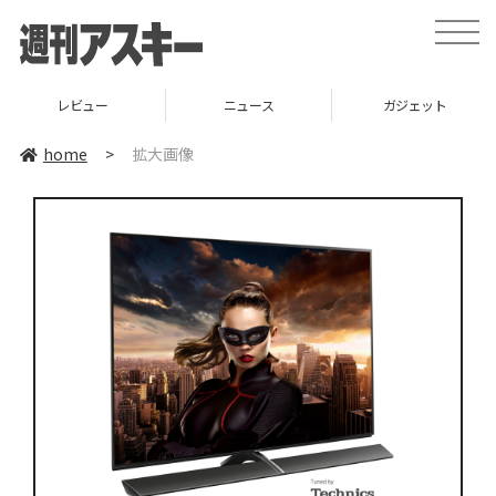
toggle
naviga
レビュー
ニュース
ガジェット
home
>
拡大画像