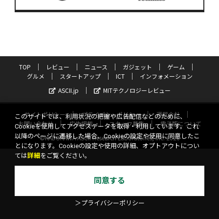
TOP
レビュー
ニュース
ガジェット
ゲーム
グルメ
スタートアップ
ICT
インフォメーション
ASCII.jp
MITテクノロジーレビュー
サイトポリシー
プライバシーポリシー
運営会社
このサイトでは、利用状況の把握や広告配信などのために、
お問い合わせ
広告掲載
スタッフ募集
電子版について
Cookieを使用してアクセスデータを取得・利用しています。これ
以降のページに遷移した場合、Cookieの設定や使用に同意したこ
©KADOKAWA ASCII Research Laboratories, Inc. 2026
とになります。Cookieの設定や使用の詳細、オプトアウトについ
ては
詳細
をご覧ください。
同意する
＞プライバシーポリシー