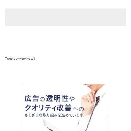
Tweets by weeklyascii