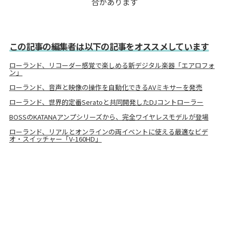
合があります
この記事の編集者は以下の記事をオススメしています
ローランド、リコーダー感覚で楽しめる新デジタル楽器「エアロフォ
ン」
ローランド、音声と映像の操作を自動化できるAVミキサーを発売
ローランド、世界的定番Seratoと共同開発したDJコントローラー
BOSSのKATANAアンプシリーズから、完全ワイヤレスモデルが登場
ローランド、リアルとオンラインの両イベントに使える最適なビデ
オ・スイッチャー「V-160HD」