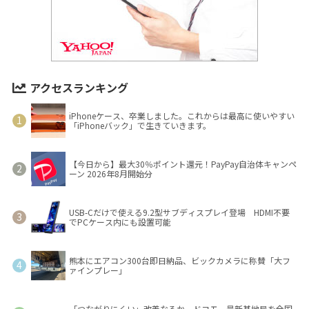
アクセスランキング
iPhoneケース、卒業しました。これからは最高に使いやすい
「iPhoneバック」で生きていきます。
【今日から】最大30％ポイント還元！PayPay自治体キャンペ
ーン 2026年8月開始分
USB-Cだけで使える9.2型サブディスプレイ登場 HDMI不要
でPCケース内にも設置可能
熊本にエアコン300台即日納品、ビックカメラに称賛「大フ
ァインプレー」
「つながりにくい」改善なるか ドコモ、最新基地局を全国