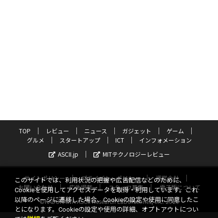
TOP
レビュー
ニュース
ガジェット
ゲーム
グルメ
スタートアップ
ICT
インフォメーション
ASCII.jp
MITテクノロジーレビュー
サイトポリシー
プライバシーポリシー
運営会社
このサイトでは、利用状況の把握や広告配信などのために、
お問い合わせ
広告掲載
スタッフ募集
電子版について
Cookieを使用してアクセスデータを取得・利用しています。これ
以降のページに遷移した場合、Cookieの設定や使用に同意したこ
©KADOKAWA ASCII Research Laboratories, Inc. 2026
とになります。Cookieの設定や使用の詳細、オプトアウトについ