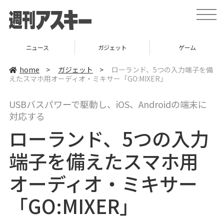
t
o
g
g
l
ニュース
ガジェット
ゲーム
e
n
a
home
>
ガジェット
>
ローランド、5つの入力端子を備
v
えたスマホ用オーディオ・ミキサー「GO:MIXER」
i
g
a
USBバスパワーで駆動し、iOS、Androidの端末に
t
i
対応する
o
n
ローランド、5つの入力
端子を備えたスマホ用
オーディオ・ミキサー
「GO:MIXER」