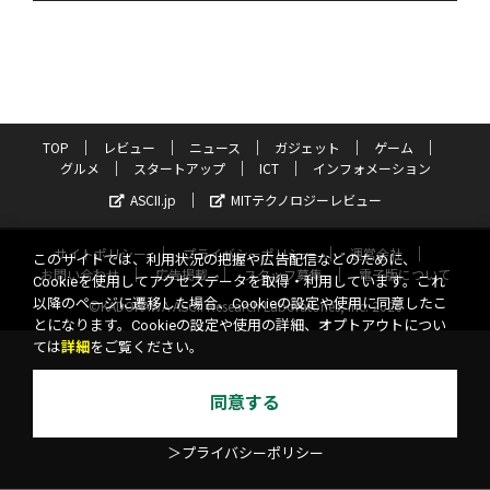
TOP
レビュー
ニュース
ガジェット
ゲーム
グルメ
スタートアップ
ICT
インフォメーション
ASCII.jp
MITテクノロジーレビュー
サイトポリシー
プライバシーポリシー
運営会社
このサイトでは、利用状況の把握や広告配信などのために、
お問い合わせ
広告掲載
スタッフ募集
電子版について
Cookieを使用してアクセスデータを取得・利用しています。これ
以降のページに遷移した場合、Cookieの設定や使用に同意したこ
©KADOKAWA ASCII Research Laboratories, Inc. 2026
とになります。Cookieの設定や使用の詳細、オプトアウトについ
ては
詳細
をご覧ください。
同意する
＞プライバシーポリシー