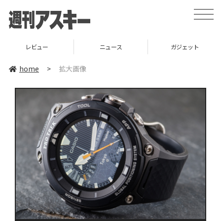
toggle
naviga
レビュー
ニュース
ガジェット
home
>
拡大画像