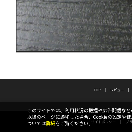
TOP
レビュー
このサイトでは、利用状況の把握や広告配信などの
以降のページに遷移した場合、Cookieの設定や
サイトポリシー
プ
ついては
詳細
をご覧ください。