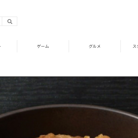
ト
ゲーム
グルメ
ス