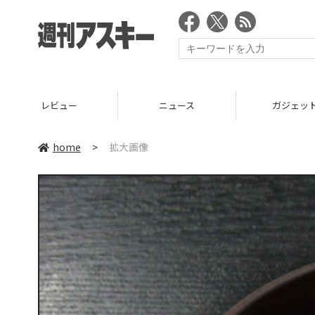
レビュー
ニュース
ガジェッ
home
>
拡大画像